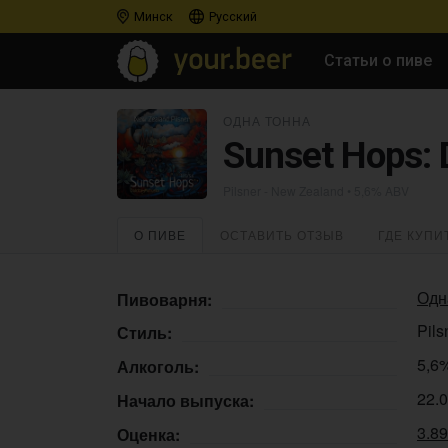
Минск
Русский
Статьи о пиве
ОДНА ТОННА
Sunset Hops: 
Pilsner - New Zealand
• 5,6% ABV
О ПИВЕ
ОСТАВИТЬ ОТЗЫВ
ГДЕ КУПИ
Одн
Пивоварня:
Pils
Стиль:
5,6
Алкоголь:
22.
Начало выпуска:
3.8
Оценка: