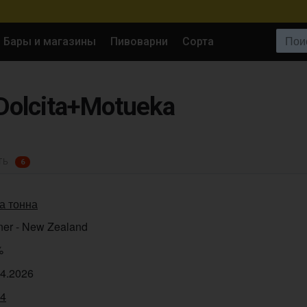
Поиск:
Бары и магазины
Пивоварни
Сорта
Dolcita+Motueka
ТЬ
6
а тонна
ner - New Zealand
%
04.2026
94