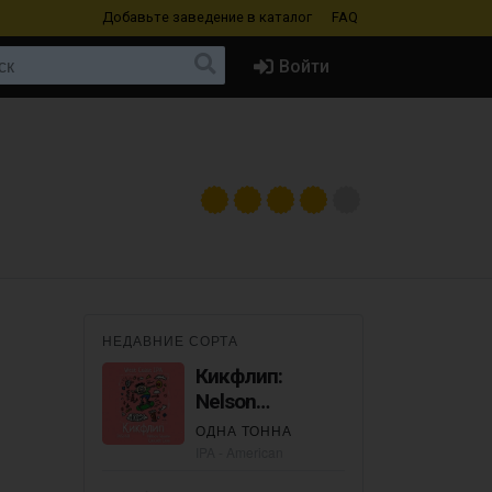
Добавьте заведение
в каталог
FAQ
Войти
НЕДАВНИЕ СОРТА
Кикфлип:
Nelson
Sauvin+Cascade
ОДНА ТОННА
Cryo
IPA - American