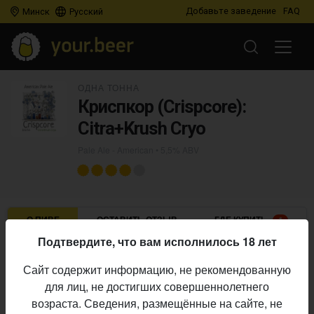
Добавьте заведение
FAQ
Минск
Русский
ОДНА ТОННА
Криспкор (Crispcore):
Citra+Krush Cryo
Pale Ale - American
• 5,5% ABV
О ПИВЕ
ОСТАВИТЬ ОТЗЫВ
ГДЕ КУПИТЬ
1
Подтвердите, что вам исполнилось 18 лет
Одна тонна
Пивоварня:
Сайт содержит информацию, не рекомендованную
Pale Ale - American
Стиль:
для лиц, не достигших совершеннолетнего
5,5%
Алкоголь:
возраста. Сведения, размещённые на сайте, не