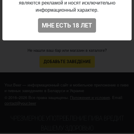
Начало
являются рекламой и носят исключительно
04.04.2026
выпуска:
информационный характер.
3.979
Оценка:
МНЕ ЕСТЬ 18 ЛЕТ
Не нашли ваш бар или магазин в каталоге?
ДОБАВЬТЕ ЗАВЕДЕНИЕ
Your.Beer — информационный сайт и мобильное приложение о пиве
и пивных заведениях в Беларуси и Украине
© 2016–2026 Все права защищены.
Положения и условия
. Email:
contact@your.beer
ЧРЕЗМЕРНОЕ УПОТРЕБЛЕНИЕ ПИВА ВРЕДИТ
ВАШЕМУ ЗДОРОВЬЮ