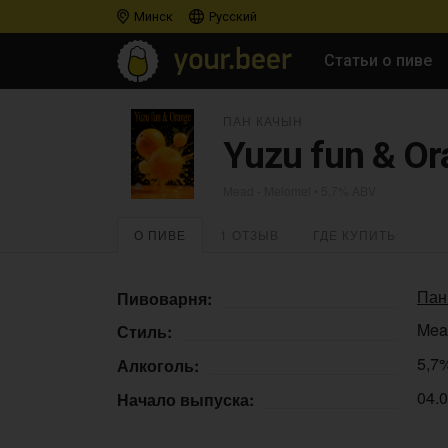
Минск
Русский
Статьи о пиве
ПАН КАЧЫН
Yuzu fun & Or
Mead - Melomel
• 5,7% ABV
О ПИВЕ
1 ОТЗЫВ
ГДЕ КУПИТЬ
Пан
Пивоварня:
Mea
Стиль:
5,7
Алкоголь:
04.
Начало выпуска: