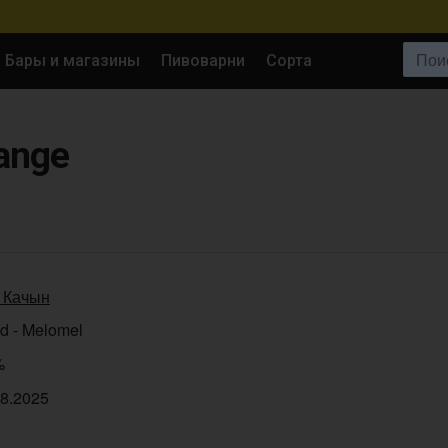
Поиск:
Бары и магазины
Пивоварни
Сорта
ange
 Качын
d - Melomel
%
08.2025