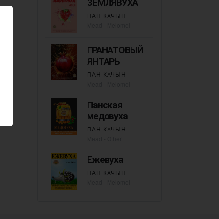
ЗЕМЛЯВУХА
ПАН КАЧЫН
Mead - Melomel
ГРАНАТОВЫЙ
ЯНТАРЬ
ПАН КАЧЫН
Mead - Melomel
Панская
медовуха
ПАН КАЧЫН
Mead - Other
Ежевуха
ПАН КАЧЫН
Mead - Melomel