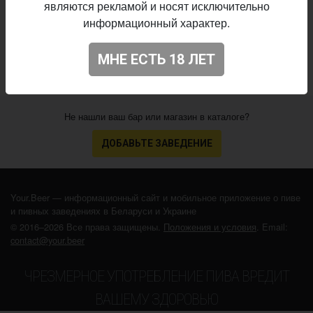
являются рекламой и носят исключительно
22.06.2026
выпуска:
информационный характер.
3.717
Оценка:
МНЕ ЕСТЬ 18 ЛЕТ
Не нашли ваш бар или магазин в каталоге?
ДОБАВЬТЕ ЗАВЕДЕНИЕ
Your.Beer — информационный сайт и мобильное приложение о пиве
и пивных заведениях в Беларуси и Украине
© 2016–2026 Все права защищены.
Положения и условия
. Email:
contact@your.beer
ЧРЕЗМЕРНОЕ УПОТРЕБЛЕНИЕ ПИВА ВРЕДИТ
ВАШЕМУ ЗДОРОВЬЮ