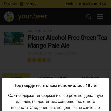
Добавьте заведение
FAQ
Минск
Русский
MARYENSZTADT
Plener Alcohol Free Green Tea
Mango Pale Ale
Non-Alcoholic - Fruit Beer
• 0,5% ABV
О ПИВЕ
ОСТАВИТЬ ОТЗЫВ
ГДЕ КУПИТЬ
Подтвердите, что вам исполнилось 18 лет
Maryensztadt
Пивоварня:
Сайт содержит информацию, не рекомендованную
Non-Alcoholic - Fruit Beer
Стиль:
для лиц, не достигших совершеннолетнего
0,5%
Алкоголь:
возраста. Сведения, размещённые на сайте, не
Начало