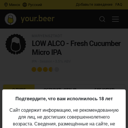
Добавьте заведение
FAQ
Минск
Русский
MARYENSZTADT
LOW ALCO - Fresh Cucumber
Micro IPA
IPA - Session
• 3,5% ABV
О ПИВЕ
ОСТАВИТЬ ОТЗЫВ
ГДЕ КУПИТЬ
Подтвердите, что вам исполнилось 18 лет
Maryensztadt
Пивоварня:
Сайт содержит информацию, не рекомендованную
IPA - Session
Стиль:
для лиц, не достигших совершеннолетнего
3,5%
Алкоголь:
возраста. Сведения, размещённые на сайте, не
Начало