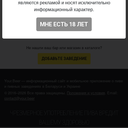
являются рекламой и носят исключительно
20.06.2026
выпуска:
информационный характер.
3.577
Оценка:
МНЕ ЕСТЬ 18 ЛЕТ
Не нашли ваш бар или магазин в каталоге?
ДОБАВЬТЕ ЗАВЕДЕНИЕ
Your.Beer — информационный сайт и мобильное приложение о пиве
и пивных заведениях в Беларуси и Украине
© 2016–2026 Все права защищены.
Положения и условия
. Email:
contact@your.beer
ЧРЕЗМЕРНОЕ УПОТРЕБЛЕНИЕ ПИВА ВРЕДИТ
ВАШЕМУ ЗДОРОВЬЮ