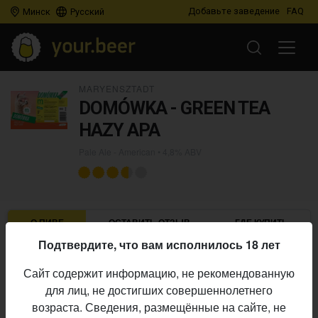
Добавьте заведение
FAQ
Минск
Русский
MARYENSZTADT
DOMÓWKA - GREEN TEA
HAZY APA
Pale Ale - American
• 4,8% ABV
О ПИВЕ
ОСТАВИТЬ ОТЗЫВ
ГДЕ КУПИТЬ
Подтвердите, что вам исполнилось 18 лет
Maryensztadt
Пивоварня:
Сайт содержит информацию, не рекомендованную
Pale Ale - American
Стиль:
для лиц, не достигших совершеннолетнего
4,8%
Алкоголь:
возраста. Сведения, размещённые на сайте, не
Начало