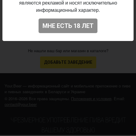
являются рекламой и носят исключительно
03.06.2026
выпуска:
информационный характер.
3.611
Оценка:
МНЕ ЕСТЬ 18 ЛЕТ
Не нашли ваш бар или магазин в каталоге?
ДОБАВЬТЕ ЗАВЕДЕНИЕ
Your.Beer — информационный сайт и мобильное приложение о пиве
и пивных заведениях в Беларуси и Украине
© 2016–2026 Все права защищены.
Положения и условия
. Email:
contact@your.beer
ЧРЕЗМЕРНОЕ УПОТРЕБЛЕНИЕ ПИВА ВРЕДИТ
ВАШЕМУ ЗДОРОВЬЮ