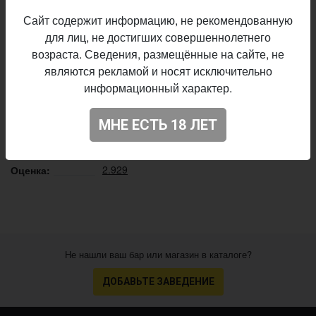
Описание производителя
Сайт содержит информацию, не рекомендованную
для лиц, не достигших совершеннолетнего
Кроп-Пиво
×
Brouwerij Het Nest
Пивоварни:
возраста. Сведения, размещённые на сайте, не
Brown Ale - Belgian
Стиль:
являются рекламой и носят исключительно
16,0%
Плотность:
информационный характер.
6,0%
Алкоголь:
постоянный выпуск
Производство:
МНЕ ЕСТЬ 18 ЛЕТ
Начало
05.11.2019
выпуска:
2.929
Оценка:
Не нашли ваш бар или магазин в каталоге?
ДОБАВЬТЕ ЗАВЕДЕНИЕ