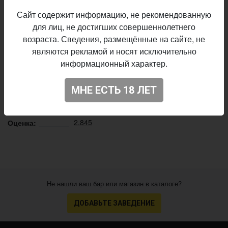
Описание производителя
Сайт содержит информацию, не рекомендованную
для лиц, не достигших совершеннолетнего
Кроп-Пиво
×
Brouwerij Het Nest
Пивоварни:
возраста. Сведения, размещённые на сайте, не
Blonde Ale
Стиль:
являются рекламой и носят исключительно
14,0%
Плотность:
информационный характер.
6,0%
Алкоголь:
постоянный выпуск
Производство:
МНЕ ЕСТЬ 18 ЛЕТ
Начало
09.07.2019
выпуска:
2.845
Оценка:
Не нашли ваш бар или магазин в каталоге?
ДОБАВЬТЕ ЗАВЕДЕНИЕ