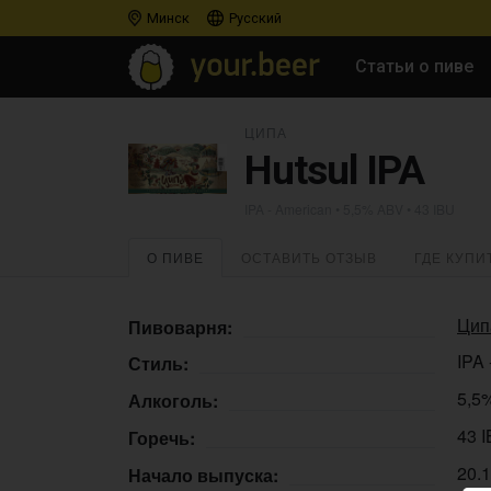
Минск
Русский
Статьи о пиве
ЦИПА
Hutsul IPA
IPA - American
• 5,5% ABV • 43 IBU
О ПИВЕ
ОСТАВИТЬ ОТЗЫВ
ГДЕ КУПИ
Цип
Пивоварня:
IPA 
Стиль:
5,5
Алкоголь:
43 
Горечь:
20.
Начало выпуска: