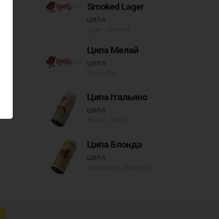
Smoked Lager
ЦИПА
Lager - Smoked
Ципа Мелай
ЦИПА
Cream Ale
Ципа Італьяно
ЦИПА
Pilsner - Italian
Ципа Блонда
ЦИПА
Wheat Beer - Witbier / Blanche