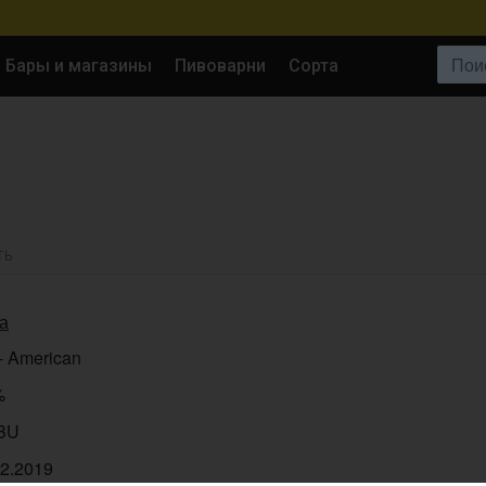
Поиск:
Бары и магазины
Пивоварни
Сорта
ТЬ
а
- American
%
IBU
12.2019