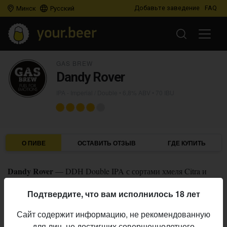
Добавьте заведение
FAQ
Минск
Русский
GAS BREW
Dandy Rover
IPA - Imperial / Double
• 6,8% ABV • 70 IBU
О ПИВЕ
ОСТАВИТЬ ОТЗЫВ
ГДЕ КУПИТЬ
Dandy Rover
— DDH Double IPA с сортами хмеля Citra и
Amarillo.
Подтвердите, что вам исполнилось 18 лет
GAS Brew
Пивоварня:
Сайт содержит информацию, не рекомендованную
IPA - Imperial / Double
Стиль:
для лиц, не достигших совершеннолетнего