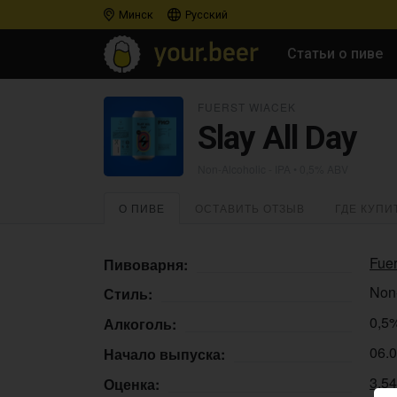
Минск
Русский
Статьи о пиве
FUERST WIACEK
Slay All Day
Non-Alcoholic - IPA
• 0,5% ABV
О ПИВЕ
ОСТАВИТЬ ОТЗЫВ
ГДЕ КУПИ
Fue
Пивоварня:
Non-
Стиль:
0,5
Алкоголь:
06.
Начало выпуска:
3.5
Оценка: