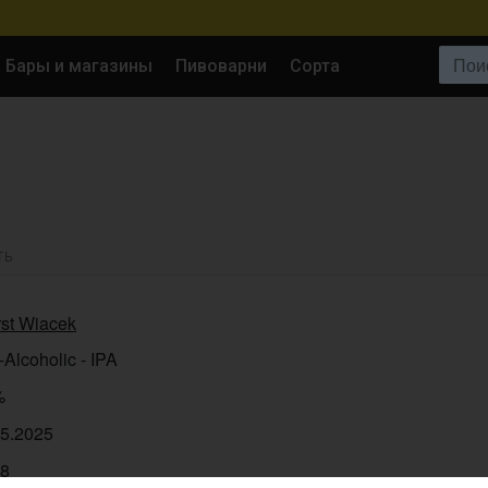
Поиск:
Бары и магазины
Пивоварни
Сорта
ТЬ
rst Wiacek
Alcoholic - IPA
%
05.2025
48