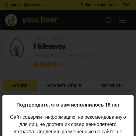
Добавьте заведение
FAQ
Минск
Русский
FUERST WIACEK
Hideaway
IPA - New England / Hazy
• 6,8% ABV
О ПИВЕ
ОСТАВИТЬ ОТЗЫВ
ГДЕ КУПИТЬ
Fuerst Wiacek
Пивоварня:
Подтвердите, что вам исполнилось 18 лет
IPA - New England / Hazy
Стиль:
Сайт содержит информацию, не рекомендованную
6,8%
Алкоголь:
для лиц, не достигших совершеннолетнего
Начало
возраста. Сведения, размещённые на сайте, не
28.05.2026
выпуска: