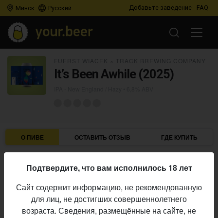
Добавьте заведение
FAQ
Минск
Русский
FUERST WIACEK
×
TRACK BREWING COMPANY
It’s Been Awhile (2025)
IPA - New England / Hazy
• 6,8% ABV
О ПИВЕ
ОСТАВИТЬ ОТЗЫВ
ГДЕ КУПИТЬ
Fuerst Wiacek
×
Track Brewing Company
Пивоварни:
Подтвердите, что вам исполнилось 18 лет
IPA - New England / Hazy
Стиль:
Сайт содержит информацию, не рекомендованную
6,8%
Алкоголь:
для лиц, не достигших совершеннолетнего
Начало
возраста. Сведения, размещённые на сайте, не
14.05.2025
выпуска: