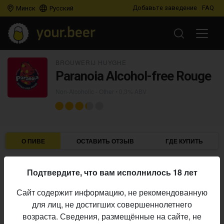
Добавьте заведение
FAQ
Минск
Русский
BROUWERIJ HUYGHE
Paranoia Alcohol-free Rouge
Non-Alcoholic - Other
• 0,3% ABV
О ПИВЕ
ОСТАВИТЬ ОТЗЫВ
ГДЕ КУПИТЬ
Brouwerij Huyghe
Пивоварня:
Подтвердите, что вам исполнилось 18 лет
Non-Alcoholic - Other
Стиль:
Сайт содержит информацию, не рекомендованную
0,3%
Алкоголь:
для лиц, не достигших совершеннолетнего
Начало
возраста. Сведения, размещённые на сайте, не
27.07.2024
выпуска: