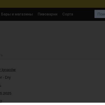
Поиск:
Бары и магазины
Пивоварни
Сорта
ТЬ
r Ignaców
r - Dry
%
05.2025
42