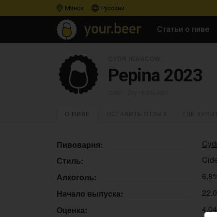
Минск
Русский
Статьи о пиве
CYDR IGNACÓW
Pepina 2023
Cider - Dry
• 6,8% ABV
О ПИВЕ
ОСТАВИТЬ ОТЗЫВ
ГДЕ КУПИ
Cyd
Пивоварня:
Cide
Стиль:
6,8
Алкоголь:
22.
Начало выпуска:
4.0
Оценка: