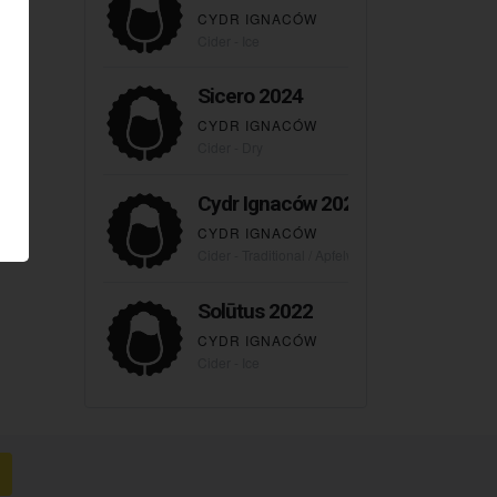
CYDR IGNACÓW
Cider - Ice
Sicero 2024
CYDR IGNACÓW
Cider - Dry
Cydr Ignaców 2023
CYDR IGNACÓW
Cider - Traditional / Apfelwein
Solūtus 2022
CYDR IGNACÓW
Cider - Ice