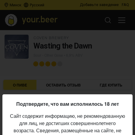
Добавьте заведение
FAQ
Минск
Русский
COVEN BREWERY
Wasting the Dawn
Sour - Other Gose
• 6,9% ABV
О ПИВЕ
ОСТАВИТЬ ОТЗЫВ
ГДЕ КУПИТЬ
Coven Brewery
Пивоварня:
Подтвердите, что вам исполнилось 18 лет
Sour - Other Gose
Стиль:
Сайт содержит информацию, не рекомендованную
6,9%
Алкоголь:
для лиц, не достигших совершеннолетнего
Начало
возраста. Сведения, размещённые на сайте, не
02.04.2024
выпуска: