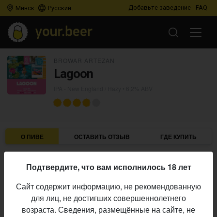
Добавьте заведение
FAQ
Минск
Русский
BROWAR ARTEZAN
Lagoon
IPA - New England / Hazy
• 6,2% ABV
О ПИВЕ
ОСТАВИТЬ ОТЗЫВ
ГДЕ КУПИТЬ
Browar Artezan
Пивоварня:
Подтвердите, что вам исполнилось 18 лет
IPA - New England / Hazy
Стиль:
Сайт содержит информацию, не рекомендованную
6,2%
Алкоголь:
для лиц, не достигших совершеннолетнего
Начало
возраста. Сведения, размещённые на сайте, не
10.04.2026
выпуска: