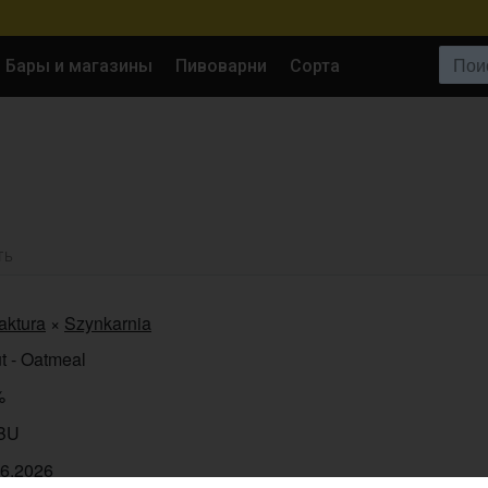
Поиск:
Бары и магазины
Пивоварни
Сорта
ТЬ
aktura
×
Szynkarnia
t - Oatmeal
%
IBU
06.2026