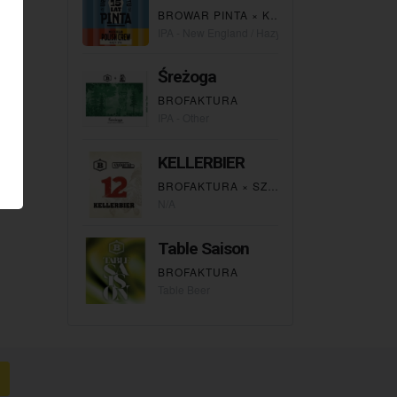
BROWAR PINTA
×
KINGPIN
×
BROKREAC
IPA - New England / Hazy
Śreżoga
BROFAKTURA
IPA - Other
KELLERBIER
BROFAKTURA
×
SZYNKARNIA
N/A
Table Saison
BROFAKTURA
Table Beer