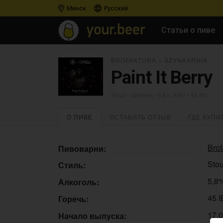
Минск
Русский
Статьи о пиве
BROFAKTURA
×
SZYNKARNIA
Paint It Berry
Stout - Oatmeal
• 5,8% ABV • 45 IBU
О ПИВЕ
ОСТАВИТЬ ОТЗЫВ
ГДЕ КУПИ
Brof
Пивоварни:
Stou
Стиль:
5,8
Алкоголь:
45 
Горечь:
17.
Начало выпуска: