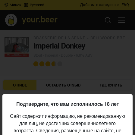
Добавьте заведение
FAQ
Минск
Русский
BRASSERIE DE LA SENNE
×
BELLWOODS BREWERY
Imperial Donkey
Stout - Imperial / Double
• 6,8% ABV
О ПИВЕ
ОСТАВИТЬ ОТЗЫВ
ГДЕ КУПИТЬ
Brasserie de la Senne
×
Bellwoods Brewery
Пивоварни:
Подтвердите, что вам исполнилось 18 лет
Stout - Imperial / Double
Стиль:
Сайт содержит информацию, не рекомендованную
6,8%
Алкоголь:
для лиц, не достигших совершеннолетнего
постоянный выпуск
Производство:
возраста. Сведения, размещённые на сайте, не
Начало