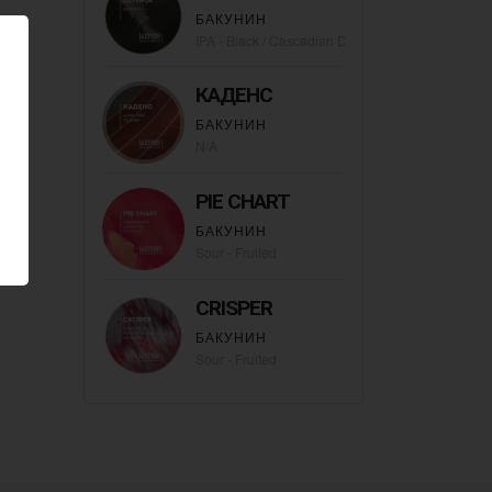
БАКУНИН
я
IPA - Black / Cascadian Dark Ale
КАДЕНС
БАКУНИН
N/A
PIE CHART
БАКУНИН
Sour - Fruited
CRISPER
БАКУНИН
Sour - Fruited