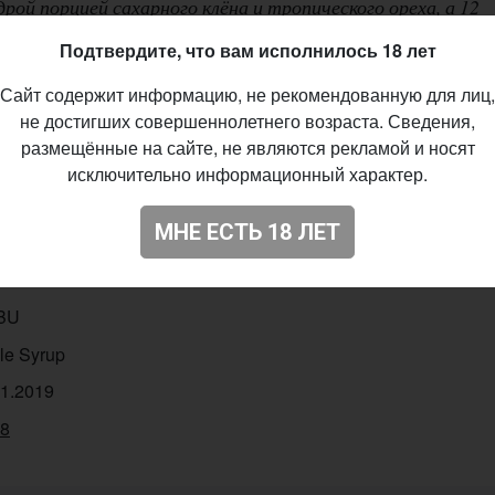
рой порцией сахарного клёна и тропического ореха, а 12
ться тело так, что складывается ощущение противоречи
Подтвердите, что вам исполнилось 18 лет
вечера
Сайт содержит информацию, не рекомендованную для лиц,
не достигших совершеннолетнего возраста. Сведения,
размещённые на сайте, не являются рекламой и носят
унин
×
Midnight Project
исключительно информационный характер.
t - Imperial / Double
МНЕ ЕСТЬ 18 ЛЕТ
0%
%
IBU
le Syrup
01.2019
08