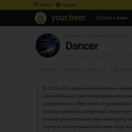
Минск
Русский
Статьи о пиве
БАКУНИН
×
MIDNIGHT PROJECT
Dancer
Stout - Imperial / Double
• 6,8% ABV • 40
О ПИВЕ
ОСТАВИТЬ ОТЗЫВ
ГДЕ КУПИ
В 2018 году одна небезызвестная пиво
лихорадочный пляс по профилям пивом
встретились с друзьями из соседней Б
чтобы заварить имперский стаут под
делает решительный шаг навстречу шо
сироп и обжаренная кокосовая стружк