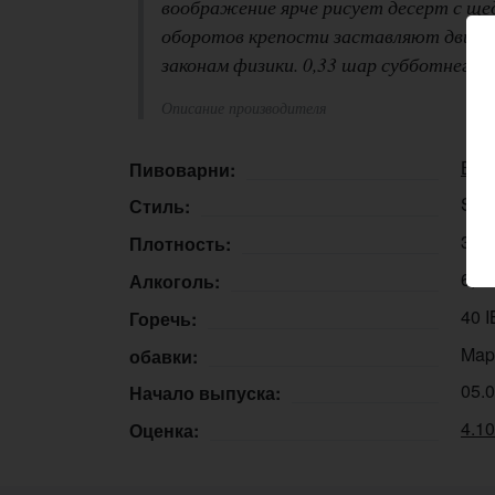
воображение ярче рисует десерт с щед
оборотов крепости заставляют двига
законам физики. 0,33 шар субботнего 
Описание производителя
Бак
Пивоварни:
Stou
Стиль:
30,
Плотность:
6,8
Алкоголь:
40 
Горечь:
Map
обавки:
05.
Начало выпуска:
4.1
Оценка: