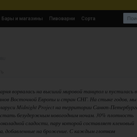
Поиск:
Бары и магазины
Пивоварни
Сорта
 IBU
ТЬ
варня ворвалась на высший мировой танцпол и пустилась в
анов Восточной Европы и стран СНГ. На стыке годов, мы
еларуси Midnight Project на территории Санкт-Петербург
 стать безудержным новогодним ночам. 30% плотность
коладной сладости, пару которой составляет кленовый
а, добавленные на брожение. С каждым глотком