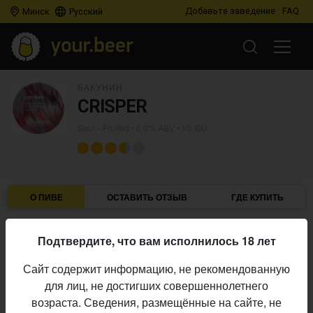
Добавьте заведение
FAQ
Минск
Русский
БАКУНИН
CRISPER
Sour - Fruited
• 6,0% ABV • 10 IBU
О ПИВЕ
ОСТАВИТЬ ОТЗЫВ
ГДЕ КУПИТЬ
Бакунин
Пивоварня:
Подтвердите, что вам исполнилось 18 лет
Sour - Fruited
Стиль:
Сайт содержит информацию, не рекомендованную
6,0%
Алкоголь:
для лиц, не достигших совершеннолетнего
10 IBU
Горечь:
возраста. Сведения, размещённые на сайте, не
Начало