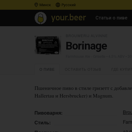
Минск
Русский
Статьи о пиве
BROUWERIJ ALVINNE
Borinage
Farmhouse Ale - Grisette
• 4,5% ABV • 30
О ПИВЕ
ОСТАВИТЬ ОТЗЫВ
ГДЕ КУПИ
Пшеничное пиво в стиле гризетт с добавл
Hallertau и Hersbrucker) и Magnum.
Brou
Пивоварня:
Farm
Стиль:
10,