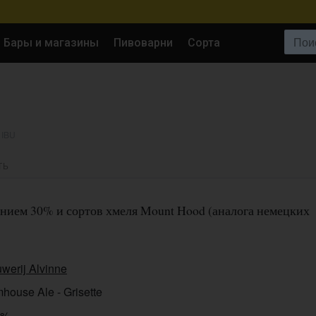
Поиск:
Бары и магазины
Пивоварни
Сорта
 IBU
ТЬ
ением 30% и сортов хмеля Mount Hood (аналога немецких
werij Alvinne
house Ale - Grisette
0%