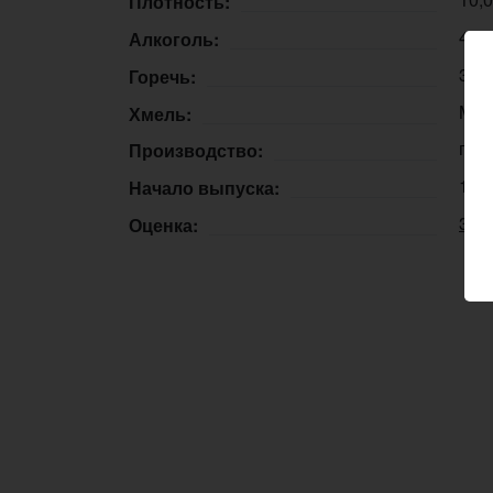
Плотность:
4,5
Алкоголь:
30 
Горечь:
Mou
Хмель:
пос
Производство:
18.
Начало выпуска:
3.2
Оценка: