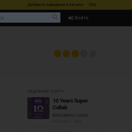
Добавьте заведение
в каталог
FAQ
Войти
НЕДАВНИЕ СОРТА
10 Years Super
Collab
BROUWERIJ KEES
×
BROUWERIJ ALVIN
Barleywine - Other