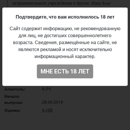
исправительного учреждения в другое. Наш Sour
Diesel Therapy — совсем другое дело. Никакая дорога с
Подтвердите, что вам исполнилось 18 лет
ним не покажется скучной, терапия — жестокой, а
жизнь беспросветной. Если вы понимаете, о чем мы.
Сайт содержит информацию, не рекомендованную
Sour Diesel Therapy — новый сауэр с ананасом, манго
для лиц, не достигших совершеннолетнего
и маракуйей, повышенного сокоподобия и
возраста. Сведения, размещённые на сайте, не
фруктоподъёмности. Гарантированно этапирует
являются рекламой и носят исключительно
вас куда вы пожелаете, и наручники не понадобятся
информационный характер.
Описание производителя
МНЕ ЕСТЬ 18 ЛЕТ
AF Brew
Пивоварня:
Sour - Fruited
Стиль:
6,0%
Алкоголь:
Начало
28.09.2019
выпуска:
4.106
Оценка: