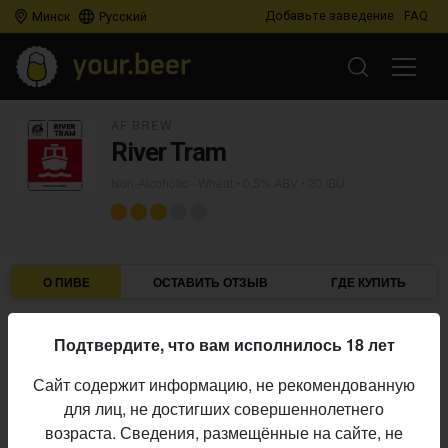
Добавьте заведение
FAQ
Минск
Русский
AF BREW
River Tram
Non-Alcoholic - Wheat
• 0,5% ABV • 20 IBU
О ПИВЕ
ОСТАВИТЬ ОТЗЫВ
ГДЕ КУПИТЬ
AF Brew
Пивоварня:
Подтвердите, что вам исполнилось 18 лет
Non-Alcoholic - Wheat
Стиль:
Сайт содержит информацию, не рекомендованную
0,5%
Алкоголь:
для лиц, не достигших совершеннолетнего
20 IBU
Горечь:
возраста. Сведения, размещённые на сайте, не
Начало