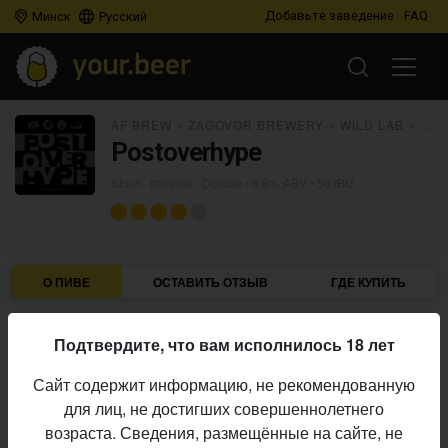
Добавьте заведение
FAQ
Минск
Русский
AF BREW
×
ZAGOVOR BREWERY
×
WILD LAB
×
STA
Postoverhype
Stout - Imperial / Double
• 6,8% ABV • 50 IBU
О ПИВЕ
ОСТАВИТЬ ОТЗЫВ
ГДЕ КУПИТЬ
AF Brew
×
Zagovor Brewery
×
Wild Lab
×
Stam
Пивоварни:
Подтвердите, что вам исполнилось 18 лет
Stout - Imperial / Double
Стиль:
Сайт содержит информацию, не рекомендованную
6,8%
Алкоголь:
для лиц, не достигших совершеннолетнего
50 IBU
Горечь:
возраста. Сведения, размещённые на сайте, не
Начало