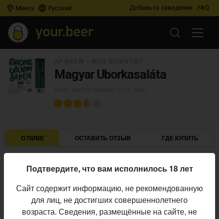
Добавьте заведение
FAQ
Минск
Русский
AF BREW
×
MAD SCIENTIST
Magyar Uborkasaláta
Sour - Berliner Weisse
• 5,0% ABV
О ПИВЕ
ОСТАВИТЬ ОТЗЫВ
ГДЕ КУПИТЬ
AF Brew
×
Mad Scientist
Пивоварни:
Подтвердите, что вам исполнилось 18 лет
Mad Scientist
Подрядчик:
Сайт содержит информацию, не рекомендованную
Sour - Berliner Weisse
Стиль:
для лиц, не достигших совершеннолетнего
5,0%
Алкоголь:
возраста. Сведения, размещённые на сайте, не
Начало