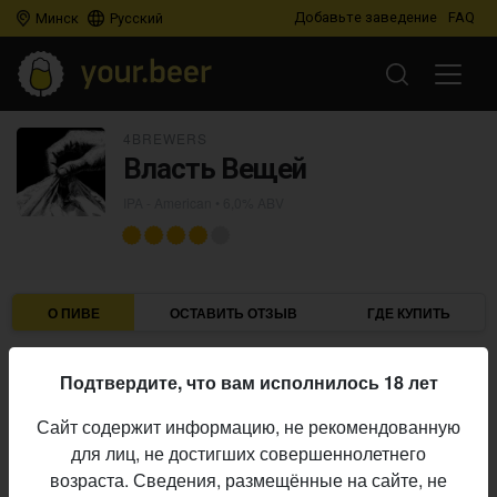
Добавьте заведение
FAQ
Минск
Русский
4BREWERS
Власть Вещей
IPA - American
• 6,0% ABV
О ПИВЕ
ОСТАВИТЬ ОТЗЫВ
ГДЕ КУПИТЬ
4BREWERS
Пивоварня:
Подтвердите, что вам исполнилось 18 лет
IPA - American
Стиль:
Сайт содержит информацию, не рекомендованную
6,0%
Алкоголь:
для лиц, не достигших совершеннолетнего
Начало
возраста. Сведения, размещённые на сайте, не
05.05.2026
выпуска: