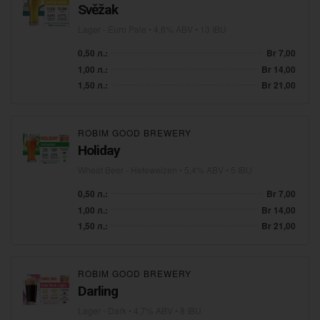
Svěžak
Lager - Euro Pale
• 4,6% ABV • 13 IBU
0,50 л.:
Br 7,00
1,00 л.:
Br 14,00
1,50 л.:
Br 21,00
ROBIM GOOD BREWERY
Holiday
Wheat Beer - Hefeweizen
• 5,4% ABV • 5 IBU
0,50 л.:
Br 7,00
1,00 л.:
Br 14,00
1,50 л.:
Br 21,00
ROBIM GOOD BREWERY
Darling
Lager - Dark
• 4,7% ABV • 8 IBU