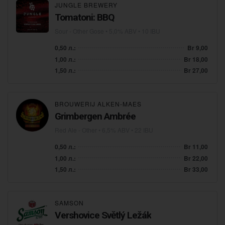
JUNGLE BREWERY
Tomatoni: BBQ
Sour - Other Gose
• 5,0% ABV • 10 IBU
0,50 л.:
Br 9,00
1,00 л.:
Br 18,00
1,50 л.:
Br 27,00
BROUWERIJ ALKEN-MAES
Grimbergen Ambrée
Red Ale - Other
• 6,5% ABV • 22 IBU
0,50 л.:
Br 11,00
1,00 л.:
Br 22,00
1,50 л.:
Br 33,00
SAMSON
Vershovice Světlý Ležák