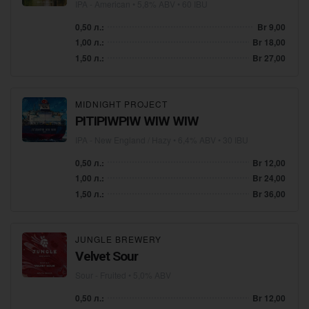
IPA - American
• 5,8% ABV • 60 IBU
0,50 л.:
Br 9,00
1,00 л.:
Br 18,00
1,50 л.:
Br 27,00
MIDNIGHT PROJECT
PITIPIWPIW WIW WIW
IPA - New England / Hazy
• 6,4% ABV • 30 IBU
0,50 л.:
Br 12,00
1,00 л.:
Br 24,00
1,50 л.:
Br 36,00
JUNGLE BREWERY
Velvet Sour
Sour - Fruited
• 5,0% ABV
0,50 л.:
Br 12,00