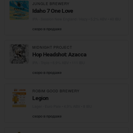
JUNGLE BREWERY
Idaho 7 One Love
IPA - Session New England / Hazy
• 5,2% ABV • 40 IBU
скоро в продаже
MIDNIGHT PROJECT
Hop Headshot: Azacca
IPA - Triple
• 6,9% ABV • 111 IBU
скоро в продаже
ROBIM GOOD BREWERY
Legion
Lager - Euro Pale
• 4,9% ABV • 8 IBU
скоро в продаже