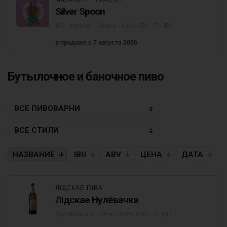
Silver Spoon
IPA - Imperial / Double
• 6,8% ABV • 71 IBU
в продаже с 7 августа 2026
Бутылочное и баночное пиво
НАЗВАНИЕ
IBU
ABV
ЦЕНА
ДАТА
ЛІДСКАЕ ПІВА
Лідскае Нулёвачка
Non-Alcoholic - Other
• 0,5% ABV • 20 IBU