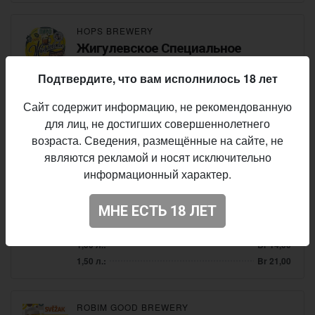
HOPS BREWERY
Жигулевское Специальное
Lager - Vienna
• 4,1% ABV • 17 IBU
Подтвердите, что вам исполнилось 18 лет
0,50 л.:
Br 7,00
Сайт содержит информацию, не рекомендованную
1,00 л.:
Br 14,00
для лиц, не достигших совершеннолетнего
1,50 л.:
Br 21,00
возраста. Сведения, размещённые на сайте, не
являются рекламой и носят исключительно
HOPS BREWERY
информационный характер.
Everyday Wheat
Wheat Beer - Hefeweizen
• 5,3% ABV • 6 IBU
МНЕ ЕСТЬ 18 ЛЕТ
0,50 л.:
Br 7,00
1,00 л.:
Br 14,00
1,50 л.:
Br 21,00
ROBIM GOOD BREWERY