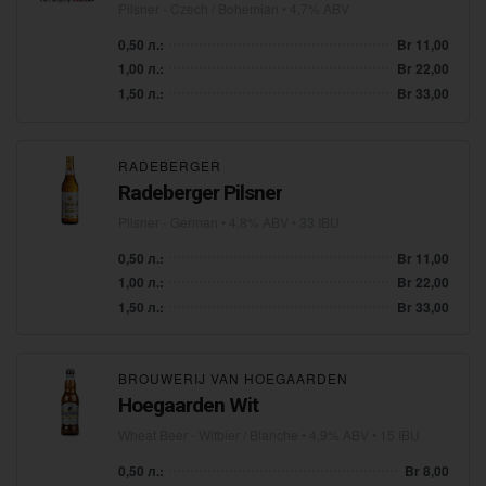
Pilsner - Czech / Bohemian
• 4,7% ABV
0,50 л.:
Br 11,00
1,00 л.:
Br 22,00
1,50 л.:
Br 33,00
RADEBERGER
Radeberger Pilsner
Pilsner - German
• 4,8% ABV • 33 IBU
0,50 л.:
Br 11,00
1,00 л.:
Br 22,00
1,50 л.:
Br 33,00
BROUWERIJ VAN HOEGAARDEN
Hoegaarden Wit
Wheat Beer - Witbier / Blanche
• 4,9% ABV • 15 IBU
0,50 л.:
Br 8,00