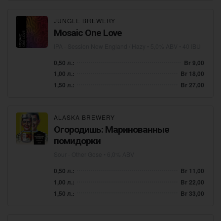
JUNGLE BREWERY
Mosaic One Love
IPA - Session New England / Hazy
• 5,0% ABV • 40 IBU
0,50 л.:
Br 9,00
1,00 л.:
Br 18,00
1,50 л.:
Br 27,00
ALASKA BREWERY
Огородишь: Маринованные
помидорки
Sour - Other Gose
• 6,0% ABV
0,50 л.:
Br 11,00
1,00 л.:
Br 22,00
1,50 л.:
Br 33,00