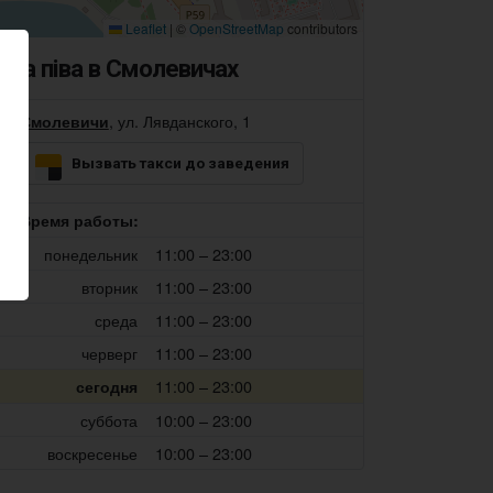
Leaflet
|
©
OpenStreetMap
contributors
Пра піва в Смолевичах
, ул. Лявданского, 1
Смолевичи
Вызвать такси до заведения
Время работы:
понедельник
11:00 – 23:00
вторник
11:00 – 23:00
среда
11:00 – 23:00
черверг
11:00 – 23:00
11:00 – 23:00
сегодня
суббота
10:00 – 23:00
воскресенье
10:00 – 23:00