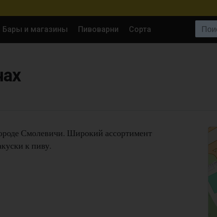
Поиск:
Бары и магазины
Пивоварни
Сорта
чах
городе Смолевичи. Широкий ассортимент
акуски к пиву.