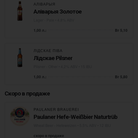
АЛІВАРЫЯ
Аліварыя Золотое
Lager - Pale
• 4,8% ABV
1,00 л.:
Br 5,10
ЛІДСКАЕ ПІВА
Лідскае Pilsner
Pilsner - Other
• 4,2% ABV • 15 IBU
1,00 л.:
Br 5,80
Скоро в продаже
PAULANER BRAUEREI
Paulaner Hefe-Weißbier Naturtrüb
Wheat Beer - Hefeweizen
• 5,5% ABV • 12 IBU
скоро в продаже