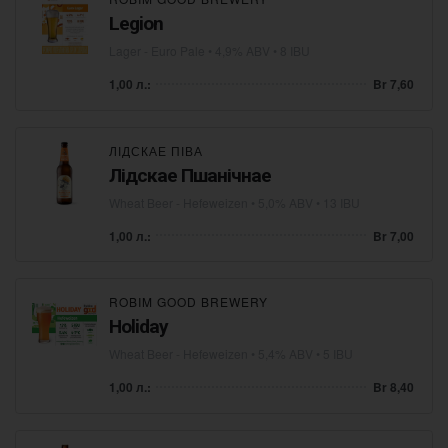
Legion
Lager - Euro Pale
• 4,9% ABV • 8 IBU
1,00 л.:
Br 7,60
ЛІДСКАЕ ПІВА
Лідскае Пшанічнае
Wheat Beer - Hefeweizen
• 5,0% ABV • 13 IBU
1,00 л.:
Br 7,00
ROBIM GOOD BREWERY
Holiday
Wheat Beer - Hefeweizen
• 5,4% ABV • 5 IBU
1,00 л.:
Br 8,40