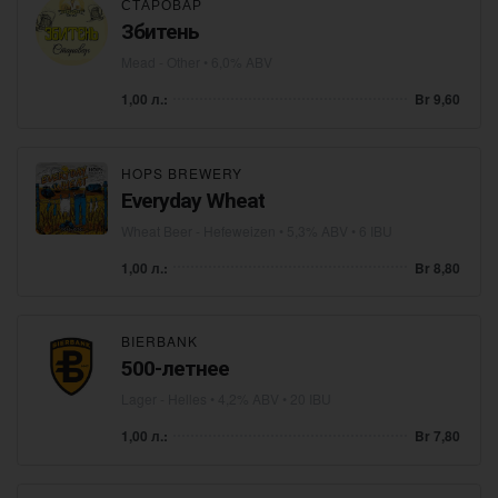
СТАРОВАР
Збитень
Mead - Other
• 6,0% ABV
1,00 л.:
Br 9,60
HOPS BREWERY
Everyday Wheat
Wheat Beer - Hefeweizen
• 5,3% ABV • 6 IBU
1,00 л.:
Br 8,80
BIERBANK
500-летнее
Lager - Helles
• 4,2% ABV • 20 IBU
1,00 л.:
Br 7,80