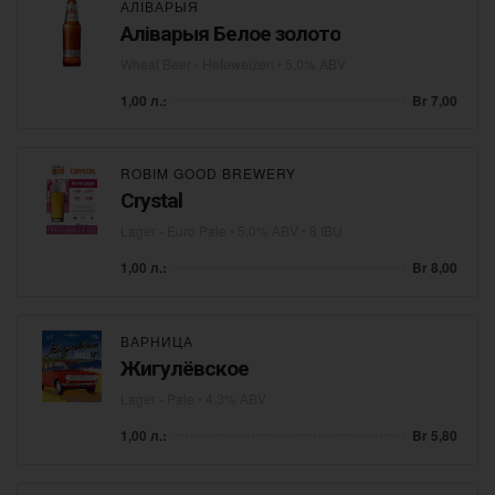
АЛІВАРЫЯ
Аліварыя Белое золото
Wheat Beer - Hefeweizen
• 5,0% ABV
1,00 л.:
Br 7,00
ROBIM GOOD BREWERY
Crystal
Lager - Euro Pale
• 5,0% ABV • 8 IBU
1,00 л.:
Br 8,00
ВАРНИЦА
Жигулёвское
Lager - Pale
• 4,3% ABV
1,00 л.:
Br 5,80