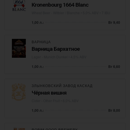
Kronenbourg 1664 Blanc
Wheat Beer - Witbier / Blanche
• 5,0% ABV • 7 IBU
1,00 л.:
Br 9,40
ВАРНИЦА
Варница Бархатное
Lager - Munich Dunkel
• 4,5% ABV
1,00 л.:
Br 6,60
ЗЛЫНКОВСКИЙ ЗАВОД КАСКАД
Чёрная вишня
Cider - Other Fruit
• 6,0% ABV
1,00 л.:
Br 8,00
ROBIM GOOD BREWERY