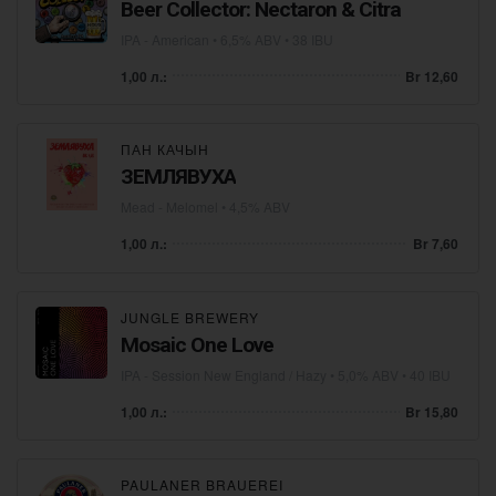
Beer Collector: Nectaron & Citra
IPA - American
• 6,5% ABV • 38 IBU
1,00 л.:
Br 12,60
ПАН КАЧЫН
ЗЕМЛЯВУХА
Mead - Melomel
• 4,5% ABV
1,00 л.:
Br 7,60
JUNGLE BREWERY
Mosaic One Love
IPA - Session New England / Hazy
• 5,0% ABV • 40 IBU
1,00 л.:
Br 15,80
PAULANER BRAUEREI