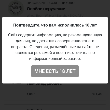
ПИВОВАРНЯ КОЖЕВНИКОВО
Особое поручение
Wheat Beer - Witbier / Blanche
• 5,0% ABV
1,00 л.:
Br 7,60
Подтвердите, что вам исполнилось 18 лет
Сайт содержит информацию, не рекомендованную
ROBIM GOOD BREWERY
для лиц, не достигших совершеннолетнего
Bogema
возраста. Сведения, размещённые на сайте, не
являются рекламой и носят исключительно
Belgian Blonde
• 6,4% ABV • 11 IBU
информационный характер.
1,00 л.:
Br 9,20
МНЕ ЕСТЬ 18 ЛЕТ
ВАРНИЦА
Лимонад Дюшес
1,00 л.:
Br 4,40