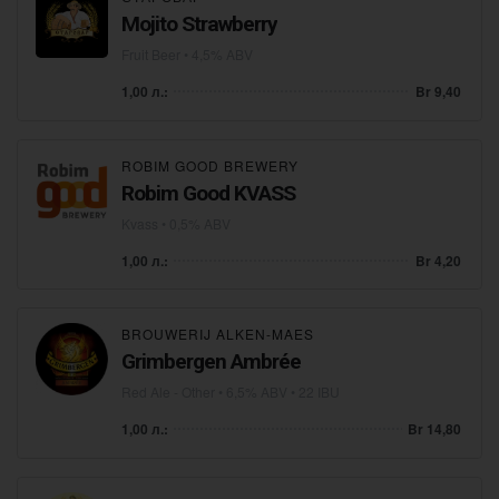
Mojito Strawberry
Fruit Beer
• 4,5% ABV
1,00 л.:
Br 9,40
ROBIM GOOD BREWERY
Robim Good KVASS
Kvass
• 0,5% ABV
1,00 л.:
Br 4,20
BROUWERIJ ALKEN-MAES
Grimbergen Ambrée
Red Ale - Other
• 6,5% ABV • 22 IBU
1,00 л.:
Br 14,80