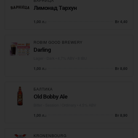
ВАРНИЦА
Лимонад Тархун
1,00 л.:
Br 4,40
ROBIM GOOD BREWERY
Darling
Lager - Dark
• 4,7% ABV • 8 IBU
1,00 л.:
Br 8,60
БАЛТИКА
Old Bobby Ale
Bitter - Session / Ordinary
• 4,5% ABV
1,00 л.:
Br 8,90
KRONENBOURG