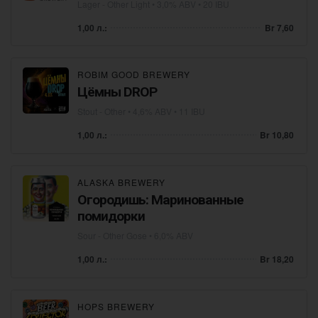
Lager - Other Light
• 3,0% ABV • 20 IBU
1,00 л.:
Br 7,60
ROBIM GOOD BREWERY
Цёмны DROP
Stout - Other
• 4,6% ABV • 11 IBU
1,00 л.:
Br 10,80
ALASKA BREWERY
Огородишь: Маринованные
помидорки
Sour - Other Gose
• 6,0% ABV
1,00 л.:
Br 18,20
HOPS BREWERY