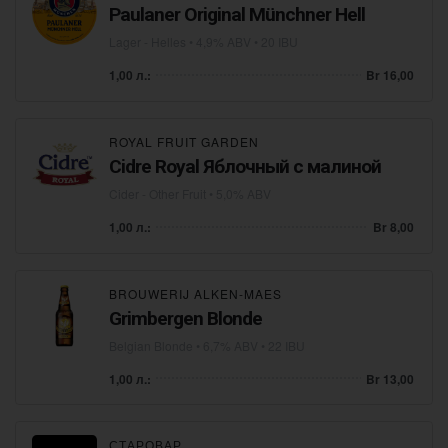
Paulaner Original Münchner Hell
Lager - Helles
• 4,9% ABV • 20 IBU
1,00 л.:
Br 16,00
ROYAL FRUIT GARDEN
Cidre Royal Яблочный с малиной
Cider - Other Fruit
• 5,0% ABV
1,00 л.:
Br 8,00
BROUWERIJ ALKEN-MAES
Grimbergen Blonde
Belgian Blonde
• 6,7% ABV • 22 IBU
1,00 л.:
Br 13,00
СТАРОВАР