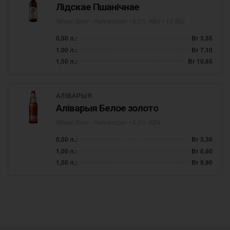
Лідскае Пшанічнае
Wheat Beer - Hefeweizen
• 5,0% ABV • 13 IBU
0,50 л.:
Br 3,55
1,00 л.:
Br 7,10
1,50 л.:
Br 10,65
АЛІВАРЫЯ
Аліварыя Белое золото
Wheat Beer - Hefeweizen
• 5,0% ABV
0,50 л.:
Br 3,30
1,00 л.:
Br 6,60
1,50 л.:
Br 9,90