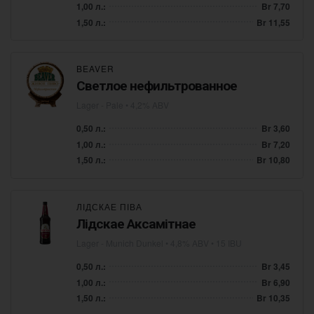
1,00 л.:
Br 7,70
1,50 л.:
Br 11,55
BEAVER
Светлое нефильтрованное
Lager - Pale
• 4,2% ABV
0,50 л.:
Br 3,60
1,00 л.:
Br 7,20
1,50 л.:
Br 10,80
ЛІДСКАЕ ПІВА
Лідскае Аксамітнае
Lager - Munich Dunkel
• 4,8% ABV • 15 IBU
0,50 л.:
Br 3,45
1,00 л.:
Br 6,90
1,50 л.:
Br 10,35