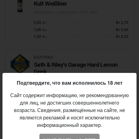
Kult Weißbier
Wheat Beer - Hefeweizen
• 5,0% ABV
0,50 л.:
Br 2,75
1,00 л.:
Br 5,50
1,50 л.:
Br 8,25
БАЛТИКА
Seth & Riley's Garage Hard Lemon
Drink
Shandy / Radler
• 4,6% ABV
Подтвердите, что вам исполнилось 18 лет
0,50 л.:
Br 3,40
Сайт содержит информацию, не рекомендованную
1,00 л.:
Br 6,80
для лиц, не достигших совершеннолетнего
1,50 л.:
Br 10,20
возраста. Сведения, размещённые на сайте, не
являются рекламой и носят исключительно
информационный характер.
БАЛТИКА
Old Bobby Ale