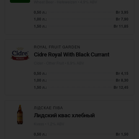
Wheat Beer - Hefeweizen
• 4,9% ABV
0,50 л.:
Br 3,95
1,00 л.:
Br 7,90
1,50 л.:
Br 11,85
ROYAL FRUIT GARDEN
Cidre Royal With Black Currant
Cider - Other Fruit
• 6,9% ABV
0,50 л.:
Br 4,15
1,00 л.:
Br 8,30
1,50 л.:
Br 12,45
ЛІДСКАЕ ПІВА
Лидский квас хлебный
Kvass
• 1,2% ABV
0,50 л.:
Br 1,50