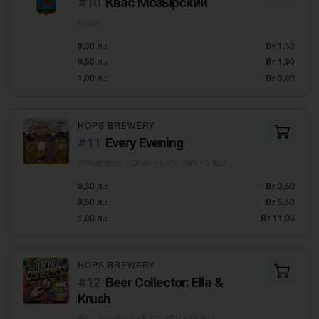
Квас Мозырский
Kvass
0,30 л.:
Br 1,50
0,50 л.:
Br 1,90
1,00 л.:
Br 3,80
HOPS BREWERY
Every Evening
Wheat Beer - Other
• 4,9% ABV • 5 IBU
0,30 л.:
Br 3,50
0,50 л.:
Br 5,50
1,00 л.:
Br 11,00
HOPS BREWERY
Beer Collector: Ella &
Krush
IPA - American
• 6,5% ABV • 38 IBU