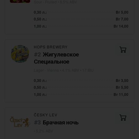
Sour - Fruited
• 6,5% ABV
0,30 л.:
Br 5,00
0,50 л.:
Br 7,00
1,00 л.:
Br 14,00
HOPS BREWERY
Жигулевское
Специальное
Lager - Vienna
• 4,1% ABV • 17 IBU
0,30 л.:
Br 3,50
0,50 л.:
Br 5,50
1,00 л.:
Br 11,00
ČESKY LEV
Брачная ночь
• 5,2% ABV