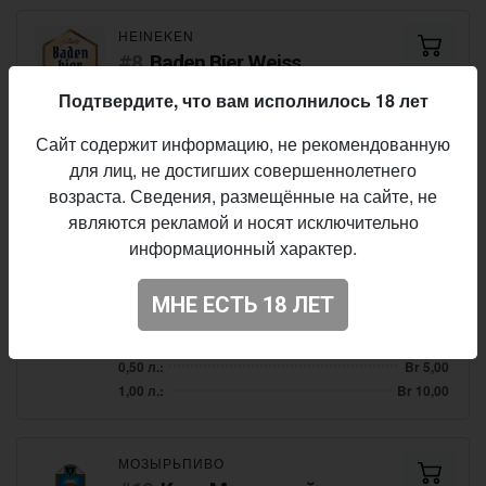
HEINEKEN
Baden Bier Weiss
Wheat Beer - Hefeweizen
• 4,5% ABV
Подтвердите, что вам исполнилось 18 лет
0,30 л.:
Br 3,50
Сайт содержит информацию, не рекомендованную
0,50 л.:
Br 5,50
для лиц, не достигших совершеннолетнего
1,00 л.:
Br 11,00
возраста. Сведения, размещённые на сайте, не
являются рекламой и носят исключительно
информационный характер.
ČESKY LEV
Чешское Барное
МНЕ ЕСТЬ 18 ЛЕТ
Lager - Pale
• 4,6% ABV
0,30 л.:
Br 3,00
0,50 л.:
Br 5,00
1,00 л.:
Br 10,00
МОЗЫРЬПИВО