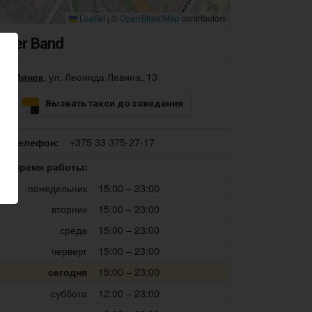
Leaflet
|
©
OpenStreetMap
contributors
Beer Band
, ул. Леонида Левина, 13
Минск
Вызвать такси до заведения
+375 33 375-27-17
Телефон:
Время работы:
понедельник
15:00 – 23:00
вторник
15:00 – 23:00
среда
15:00 – 23:00
черверг
15:00 – 23:00
15:00 – 23:00
сегодня
суббота
12:00 – 23:00