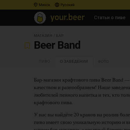
Минск
Русский
Статьи о пиве
МАГАЗИН
/
БАР
Beer Band
ПИВО
О ЗАВЕДЕНИИ
ФОТО
Бар-магазин крафтового пива Beer Band — 
качеством и разнообразием! Наше заведен
любителей пенного напитка и тех, кто тол
крафтового пива.
У нас вы найдёте 20 кранов на розлив бол
пиво имеет свою уникальную историю и вк
нашем бар-магазине, а опытный бармен то