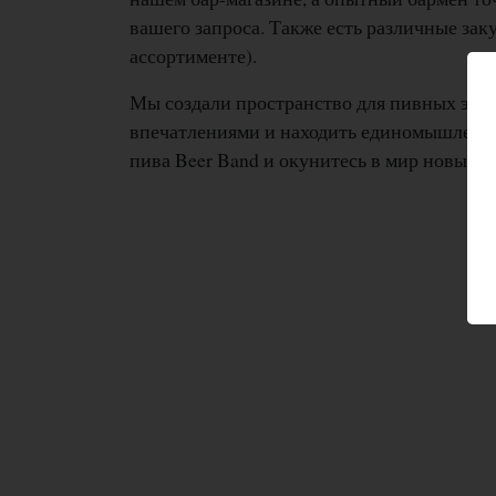
вашего запроса. Также есть различные зак
ассортименте).
Мы создали пространство для пивных энту
впечатлениями и находить единомышленни
пива Beer Band и окунитесь в мир новых 