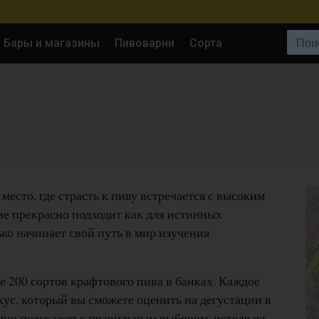
Поиск:
Бары и магазины
Пивоварни
Сорта
место, где страсть к пиву встречается с высоким
ие прекрасно подходит как для истинных
ько начинает свой путь в мир изучения
ее 200 сортов крафтового пива в банках. Каждое
ус, который вы сможете оценить на дегустации в
чно подскажет с правильным выбором, исходя из