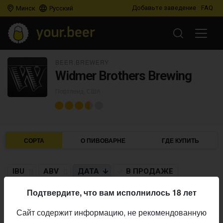
Добавьте заведение
FAQ
Минск
Русский
BEER.BREWERY
Widmer Brothers Brewing
Портленд, США
СОРТА
О ПИВОВАРНЕ
ГДЕ КУПИТЬ
IBU
ABV
ДАТА
В ПРОДАЖЕ
Подтвердите, что вам исполнилось 18 лет
WIDMER BROTHERS BREWING
Сайт содержит информацию, не рекомендованную
Old Embalmer (2012)