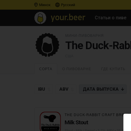
Минск
Русский
Статьи о пиве
МИНИ-ПИВОВАРНЯ
The Duck-Rabb
США
СОРТА
О ПИВОВАРНЕ
ГДЕ КУПИТЬ
IBU
ABV
ДАТА
ВЫПУСКА
THE DUCK-RABBIT CRAFT BREWE
Milk Stout
Stout - Milk / Sweet
• 5,7% ABV • 25 IBU •