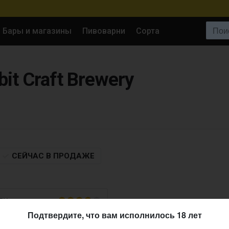
Поиск:
Бары и магазины
Пивоварни
Сорта
it Craft Brewery
СЕЙЧАС
В ПРОДАЖЕ
RY
Подтвердите, что вам исполнилось 18 лет
21.08.2010