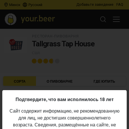
Добавьте заведение
FAQ
Минск
Русский
РЕСТОРАН-ПИВОВАРНЯ
Tallgrass Tap House
США
СОРТА
О ПИВОВАРНЕ
ГДЕ КУПИТЬ
Подтвердите, что вам исполнилось 18 лет
IBU
ABV
ДАТА
В ПРОДАЖЕ
Сайт содержит информацию, не рекомендованную
для лиц, не достигших совершеннолетнего
TALLGRASS TAP HOUSE
возраста. Сведения, размещённые на сайте, не
Moon Stone