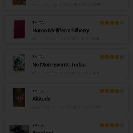
Mead - Metheglin
• 6,8% ABV •
31.01.2026
ТА-ТА
Homo Mellifera: Bilberry
Mead - Melomel
• 6,8% ABV •
31.01.2026
ТА-ТА
No More Events Todau
Mead - Melomel
• 6,8% ABV •
18.03.2025
ТА-ТА
Altitude
Mead - Metheglin
• 6,0% ABV •
19.12.2024
ТА-ТА
Barefoot