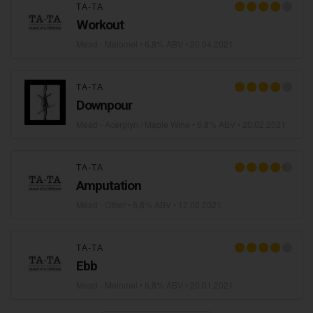
ТА-ТА
Workout
Mead - Melomel
• 6,8% ABV •
20.04.2021
ТА-ТА
Downpour
Mead - Acerglyn / Maple Wine
• 6,8% ABV •
20.02.2021
ТА-ТА
Amputation
Mead - Other
• 6,8% ABV •
12.02.2021
ТА-ТА
Ebb
Mead - Melomel
• 6,8% ABV •
20.01.2021