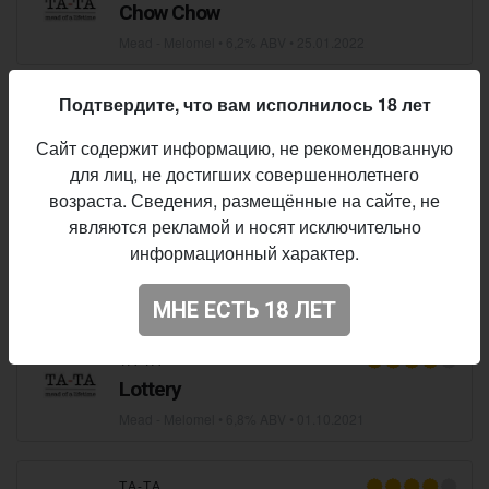
Chow Chow
Mead - Melomel
• 6,2% ABV •
25.01.2022
Подтвердите, что вам исполнилось 18 лет
ТА-ТА
Paganel
Сайт содержит информацию, не рекомендованную
Mead - Metheglin
• 5,2% ABV •
03.12.2021
для лиц, не достигших совершеннолетнего
возраста. Сведения, размещённые на сайте, не
являются рекламой и носят исключительно
ТА-ТА
информационный характер.
Turmoil
Mead - Melomel
• 4,7% ABV •
18.11.2021
МНЕ ЕСТЬ 18 ЛЕТ
ТА-ТА
Lottery
Mead - Melomel
• 6,8% ABV •
01.10.2021
ТА-ТА