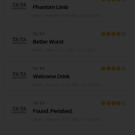
Phantom Limb
Mead - Melomel
• 5,0% ABV •
26.08.2021
ТА-ТА
Better Worst
Mead - Other
• 6,0% ABV •
19.07.2021
ТА-ТА
Welcome Drink
Mead - Melomel
• 5,8% ABV •
26.06.2021
ТА-ТА
Found. Perished.
Mead - Melomel
• 6,2% ABV •
11.06.2021