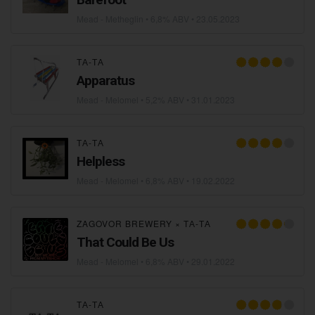
Mead - Metheglin
• 6,8% ABV •
23.05.2023
ТА-ТА
Apparatus
Mead - Melomel
• 5,2% ABV •
31.01.2023
ТА-ТА
Helpless
Mead - Melomel
• 6,8% ABV •
19.02.2022
ZAGOVOR BREWERY
×
ТА-ТА
That Could Be Us
Mead - Melomel
• 6,8% ABV •
29.01.2022
ТА-ТА