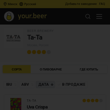
Добавьте заведение
FAQ
Минск
Русский
BEER.BREWERY
Та-Та
Москва, Россия
СОРТА
О ПИВОВАРНЕ
ГДЕ КУПИТЬ
IBU
ABV
ДАТА
В ПРОДАЖЕ
ТА-ТА
Uva Crispa