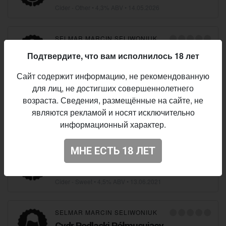
Cider - Other
• 4,3% ABV •
14.05.2026
SELMAR MARCIN SELIWONIUK
Bevvy Podlaski Wiśniowy
Подтвердите, что вам исполнилось 18 лет
Cider - Dry
• 5,6% ABV •
07.05.2026
Сайт содержит информацию, не рекомендованную
для лиц, не достигших совершеннолетнего
SELMAR MARCIN SELIWONIUK
возраста. Сведения, размещённые на сайте, не
Cydr Podlaski Chmielowy
являются рекламой и носят исключительно
информационный характер.
Cider - Herbed / Spiced
•
02.04.2022
МНЕ ЕСТЬ 18 ЛЕТ
SELMAR MARCIN SELIWONIUK
Cydr Podlaski Miodowy
Cider - Sweet
• 4,5% ABV •
13.06.2021
SELMAR MARCIN SELIWONIUK
Cydr Podlaski Półmusujący