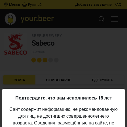
Добавьте заведение
FAQ
Минск
Русский
BEER.BREWERY
Sabeco
Вьетнам
СОРТА
О ПИВОВАРНЕ
ГДЕ КУПИТЬ
Подтвердите, что вам исполнилось 18 лет
IBU
ABV
ДАТА
В ПРОДАЖЕ
Сайт содержит информацию, не рекомендованную
для лиц, не достигших совершеннолетнего
SABECO
возраста. Сведения, размещённые на сайте, не
Saigon Special