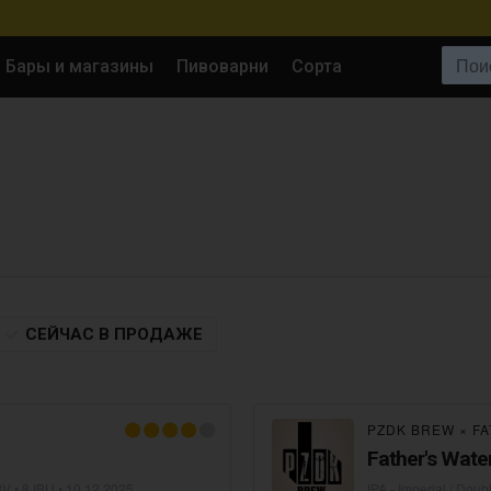
Поиск:
Бары и магазины
Пивоварни
Сорта
СЕЙЧАС
В ПРОДАЖЕ
PZDK BREW
×
FA
Father's Wate
V • 8 IBU •
10.12.2025
IPA - Imperial / Dou