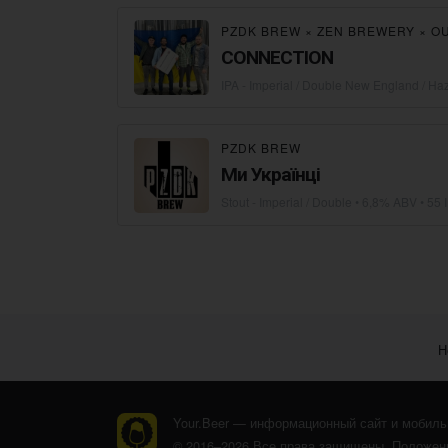
PZDK BREW
×
ZEN BREWERY
×
OUT
CONNECTION
IPA - Imperial / Double New England / Ha
PZDK BREW
Ми Українці
Stout - Imperial / Double
• 6,8% ABV • 55 
Н
Your.Beer — информационный сайт и мобиль
© 2016–2026 Все права защищены.
Положени