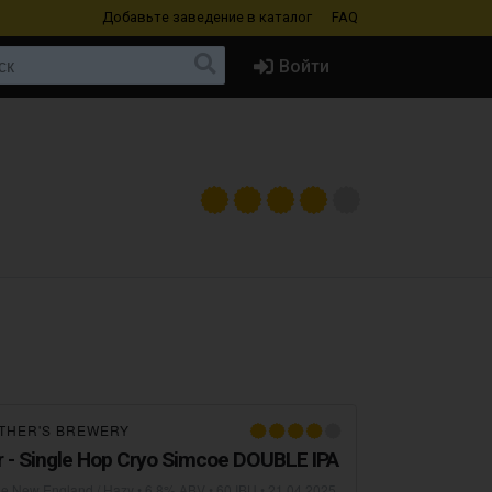
Добавьте заведение
в каталог
FAQ
Войти
THER'S BREWERY
r - Single Hop Cryo Simcoe DOUBLE IPA
ble New England / Hazy
• 6,8% ABV • 60 IBU •
21.04.2025