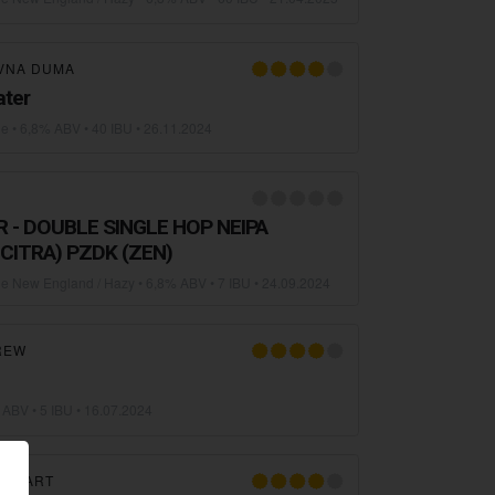
VNA DUMA
ater
le
• 6,8% ABV • 40 IBU •
26.11.2024
 - DOUBLE SINGLE HOP NEIPA
CITRA) PZDK (ZEN)
ble New England / Hazy
• 6,8% ABV • 7 IBU •
24.09.2024
REW
 ABV • 5 IBU •
16.07.2024
REWART