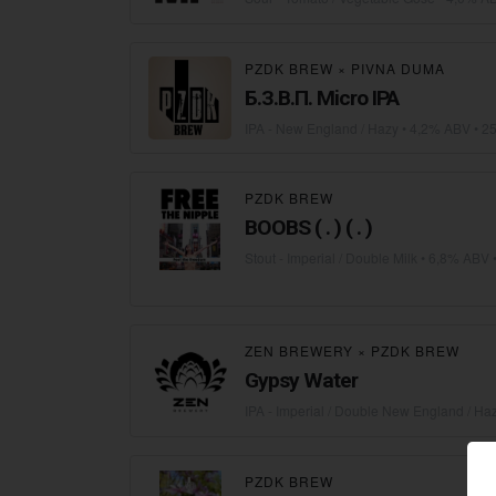
PZDK BREW
×
PIVNA DUMA
Б.З.В.П. Micro IPA
IPA - New England / Hazy
• 4,2% ABV • 25
PZDK BREW
BOOBS ( . ) ( . )
Stout - Imperial / Double Milk
• 6,8% ABV •
ZEN BREWERY
×
PZDK BREW
Gypsy Water
IPA - Imperial / Double New England / Ha
PZDK BREW