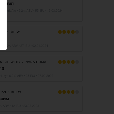
рновіл
ian Dark Ale
• 6,2% ABV • 55 IBU •
13.03.2024
OMMA BREW
n
• 6,0% ABV • 27 IBU •
02.01.2024
EN BREWERY
×
PIVNA DUMA
.0
 Hazy
• 6,2% ABV • 25 IBU •
07.09.2023
×
PZDK BREW
ежим
% ABV • 42 IBU •
23.03.2023