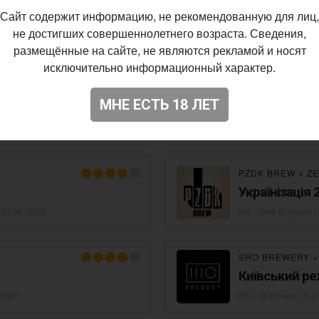
ILKSHAKE IPA MANGO
В'ячеслав Чо
Сайт содержит информацию, не рекомендованную для лиц,
IPA - Black / Cascad
не достигших совершеннолетнего возраста. Сведения,
04.2024
размещённые на сайте, не являются рекламой и носят
исключительно информационный характер.
PZDK BREW
×
C
МНЕ ЕСТЬ 18 ЛЕТ
Мазепа
 IBU •
12.01.2024
Stout - White / Golde
PZDK BREW
×
Z
Українізація 2
•
09.09.2023
IPA - New England /
SHO BREWERY
Київський р
.2023
IPA - Milkshake
• 6,0