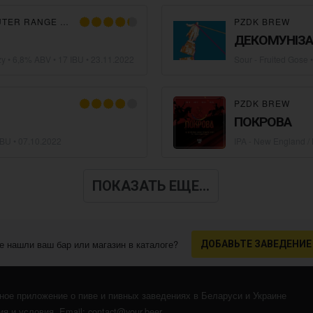
ER RANGE BREWING CO.
PZDK BREW
ДЕКОМУНІЗАЦ
zy
• 6,8% ABV • 17 IBU •
23.11.2022
Sour - Fruited Gose
•
PZDK BREW
ПОКРОВА
IBU •
07.10.2022
IPA - New England /
ПОКАЗАТЬ ЕЩЕ...
е нашли ваш бар или магазин в каталоге?
ДОБАВЬТЕ ЗАВЕДЕНИЕ
ное приложение о пиве и пивных заведениях в Беларуси и Украине
я и условия
. Email:
contact@your.beer