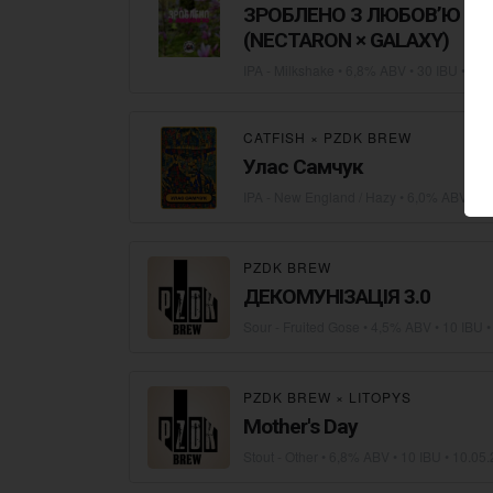
ЗРОБЛЕНО З ЛЮБОВ’Ю - M
(NECTARON × GALAXY)
IPA - Milkshake
• 6,8% ABV • 30 IBU •
13.
CATFISH
×
PZDK BREW
Улас Самчук
IPA - New England / Hazy
• 6,0% ABV • 27
PZDK BREW
ДЕКОМУНІЗАЦІЯ 3.0
Sour - Fruited Gose
• 4,5% ABV • 10 IBU 
PZDK BREW
×
LITOPYS
Mother's Day
Stout - Other
• 6,8% ABV • 10 IBU •
10.05