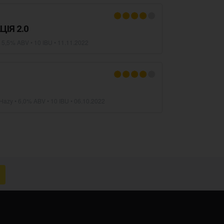
ІЯ 2.0
 5,5% ABV • 10 IBU •
11.11.2022
 Hazy
• 6,0% ABV • 10 IBU •
06.10.2022