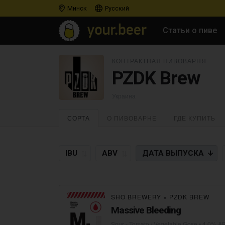
Минск
Русский
Статьи о пиве
КОНТРАКТНАЯ ПИВОВАРНЯ
PZDK Brew
Украина
СОРТА
О ПИВОВАРНЕ
ГДЕ КУПИТЬ
IBU
ABV
ДАТА
ВЫПУСКА
SHO BREWERY
×
PZDK BREW
Massive Bleeding
Sour - Tomato / Vegetable Gose
• 4,0% AB