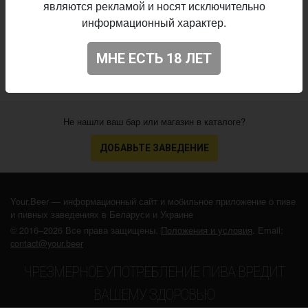
являются рекламой и носят исключительно
Almond Cake By Rackhouse
информационный характер.
Stout - Imperial / Double Pastry
• 6,8% ABV •
12.04.2024
МНЕ ЕСТЬ 18 ЛЕТ
Не нашли ваш бар или магазин в каталоге?
ДОБАВЬТЕ ЗАВЕДЕНИЕ
Your.Beer — информационный сайт и мобильное приложение о пиве
и пивных заведениях в Беларуси и Украине
© 2016–2026 Все права защищены.
Положения и условия
. Email:
contact@your.beer
ЧРЕЗМЕРНОЕ УПОТРЕБЛЕНИЕ ПИВА ВРЕДИТ
ВАШЕМУ ЗДОРОВЬЮ