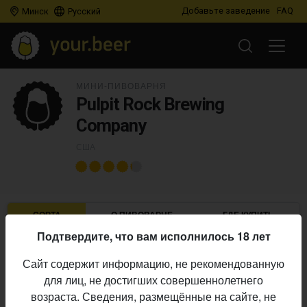
Добавьте заведение
FAQ
Минск
Русский
МИНИ-ПИВОВАРНЯ
Pulpit Rock Brewing
Company
США
СОРТА
О ПИВОВАРНЕ
ГДЕ КУПИТЬ
Подтвердите, что вам исполнилось 18 лет
IBU
ABV
ДАТА
В ПРОДАЖЕ
Сайт содержит информацию, не рекомендованную
для лиц, не достигших совершеннолетнего
возраста. Сведения, размещённые на сайте, не
LERVIG
×
PULPIT ROCK BREWING COMPANY