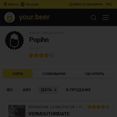
Добавьте заведение
FAQ
Минск
Русский
МИНИ-ПИВОВАРНЯ
Popihn
Франция
СОРТА
О ПИВОВАРНЕ
ГДЕ КУПИТЬ
IBU
ABV
ДАТА
В ПРОДАЖЕ
BRASSERIE LA MALPOLON
×
POPIHN
×
NANO BRAS
VERMOUTHRIDATE