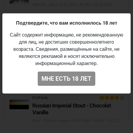
Wild Ale - Other
• 6,8% ABV • 40 IBU •
10.03.2026
Подтвердите, что вам исполнилось 18 лет
POPIHN
BARLEY W. - IRISH WHISKEY B.A 16
Сайт содержит информацию, не рекомендованную
Mois
для лиц, не достигших совершеннолетнего
Barleywine - Other
• 6,8% ABV •
21.11.2024
возраста. Сведения, размещённые на сайте, не
являются рекламой и носят исключительно
информационный характер.
POPIHN
DIPA Amarillo Mosaic Cryo
МНЕ ЕСТЬ 18 ЛЕТ
IPA - Imperial / Double New England / Hazy
• 6,8% ABV •
04.0
POPIHN
Russian Imperial Stout - Chocolat
Vanille
Stout - Russian Imperial
• 6,8% ABV • 50 IBU •
29.03.2018