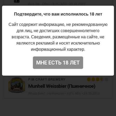
Red Ale - Other
• 6,0% ABV •
20.06.2022
Подтвердите, что вам исполнилось 18 лет
P:M CRAFT BREWERY
Сайт содержит информацию, не рекомендованную
P.M. CRAFT Крик Вишнёвый
для лиц, не достигших совершеннолетнего
Fruit Beer
• 5,5% ABV •
02.07.2018
возраста. Сведения, размещённые на сайте, не
являются рекламой и носят исключительно
информационный характер.
P:M CRAFT BREWERY
Светлое
МНЕ ЕСТЬ 18 ЛЕТ
Lager - Pale
• 5,3% ABV •
09.08.2013
P:M CRAFT BREWERY
Munhell Weissbier (Пшеничное)
Wheat Beer - Hefeweizen
• 4,6% ABV •
24.05.2013