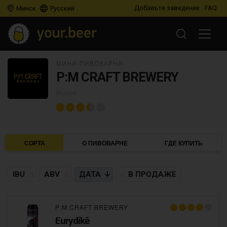
Добавьте заведение
FAQ
Минск
Русский
МИНИ-ПИВОВАРНЯ
P:M CRAFT BREWERY
Россия
СОРТА
О ПИВОВАРНЕ
ГДЕ КУПИТЬ
IBU
ABV
ДАТА
В ПРОДАЖЕ
P:M CRAFT BREWERY
Eurydikē