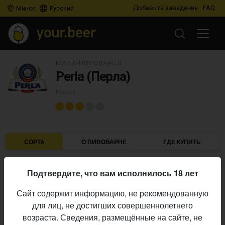
Добавьте заведение
FAQ
Минск
Русский
МИНИ-ПИВОВАРНЯ
Perla (Перла)
Россия
СОРТА
О ПИВОВАРНЕ
ГДЕ КУПИТЬ
Подтвердите, что вам исполнилось 18 лет
IBU
ABV
ДАТА
В ПРОДАЖЕ
Сайт содержит информацию, не рекомендованную
для лиц, не достигших совершеннолетнего
PERLA (ПЕРЛА)
возраста. Сведения, размещённые на сайте, не
Чешское барное бочковое