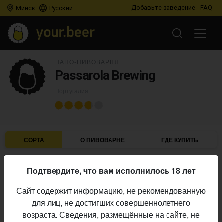
Добавьте заведение
FAQ
Минск
Русский
НАНО-ПИВОВАРНЯ
Passarola Brewing
Португалия
СОРТА
О ПИВОВАРНЕ
ГДЕ КУПИТЬ
Подтвердите, что вам исполнилось 18 лет
IBU
ABV
ДАТА
В ПРОДАЖЕ
Сайт содержит информацию, не рекомендованную
для лиц, не достигших совершеннолетнего
FERMENTAGE
×
PASSAROLA BREWING
×
CATRAIO 
возраста. Сведения, размещённые на сайте, не
DOS