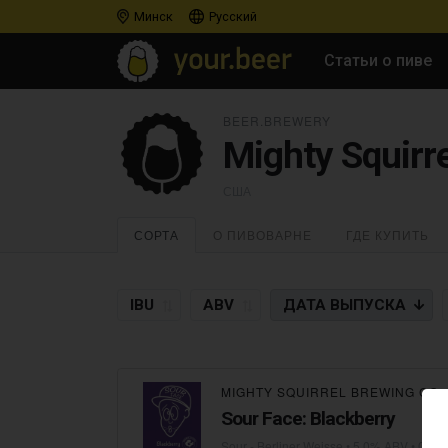
Минск
Русский
Статьи о пиве
BEER.BREWERY
Mighty Squirr
США
СОРТА
О ПИВОВАРНЕ
ГДЕ КУПИТЬ
IBU
ABV
ДАТА
ВЫПУСКА
MIGHTY SQUIRREL BREWING CO.
Sour Face: Blackberry
Sour - Berliner Weisse
• 5,0% ABV •
03.0