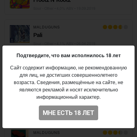
Sour - Other
• 4,0% ABV •
19.09.2019
MALDUGUNS
Pali
Sour - Other
• 4,1% ABV •
06.04.2019
Подтвердите, что вам исполнилось 18 лет
MALDUGUNS
Сайт содержит информацию, не рекомендованную
Ķi
для лиц, не достигших совершеннолетнего
Brown Ale - Other
• 5,5% ABV •
24.07.2018
возраста. Сведения, размещённые на сайте, не
являются рекламой и носят исключительно
информационный характер.
MALDUGUNS
Vilkme
МНЕ ЕСТЬ 18 ЛЕТ
IPA - Session
• 5,4% ABV •
16.05.2018
MALDUGUNS