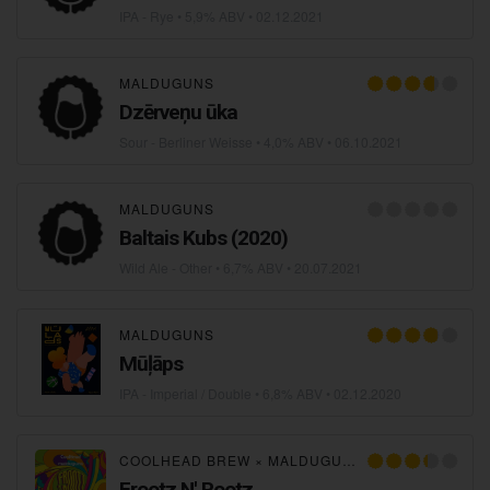
IPA - Rye
• 5,9% ABV •
02.12.2021
MALDUGUNS
Dzērveņu ūka
Sour - Berliner Weisse
• 4,0% ABV •
06.10.2021
MALDUGUNS
Baltais Kubs (2020)
Wild Ale - Other
• 6,7% ABV •
20.07.2021
MALDUGUNS
Mūļāps
IPA - Imperial / Double
• 6,8% ABV •
02.12.2020
COOLHEAD BREW
×
MALDUGUNS
Frootz N' Rootz