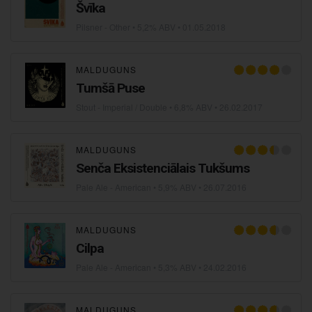
Švīka
Pilsner - Other
• 5,2% ABV •
01.05.2018
MALDUGUNS
Tumšā Puse
Stout - Imperial / Double
• 6,8% ABV •
26.02.2017
MALDUGUNS
Senča Eksistenciālais Tukšums
Pale Ale - American
• 5,9% ABV •
26.07.2016
MALDUGUNS
Cilpa
Pale Ale - American
• 5,3% ABV •
24.02.2016
MALDUGUNS