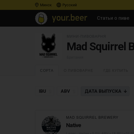
Минск
Русский
Статьи о пиве
МИНИ-ПИВОВАРНЯ
Mad Squirrel 
Британия
СОРТА
О ПИВОВАРНЕ
ГДЕ КУПИТЬ
IBU
ABV
ДАТА
ВЫПУСКА
MAD SQUIRREL BREWERY
Native
Lager - Helles
• 5,0% ABV • 18 IBU •
01.0