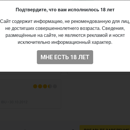
Подтвердите, что вам исполнилось 18 лет
MAD SQUIRREL
Сайт содержит информацию, не рекомендованную для лиц,
Zealous
не достигших совершеннолетнего возраста. Сведения,
 IBU •
20.09.2017
Pilsner - German
• 4
размещённые на сайте, не являются рекламой и носят
исключительно информационный характер.
MAD SQUIRREL
МНЕ ЕСТЬ 18 ЛЕТ
De La Crème
•
06.05.2015
Stout - Milk / Sweet
•
 IBU •
30.10.2012