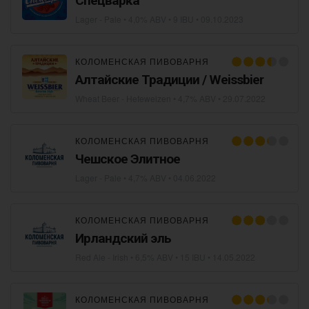
Спецварка
Lager - Pale
• 4,0% ABV • 9 IBU •
09.10.2023
КОЛОМЕНСКАЯ ПИВОВАРНЯ
Алтайские Традиции / Weissbier
Wheat Beer - Hefeweizen
• 4,7% ABV •
29.07.2022
КОЛОМЕНСКАЯ ПИВОВАРНЯ
Чешское Элитное
Lager - Pale
• 4,7% ABV •
04.06.2022
КОЛОМЕНСКАЯ ПИВОВАРНЯ
Ирландский эль
Red Ale - Irish
• 6,5% ABV • 15 IBU •
14.05.2022
КОЛОМЕНСКАЯ ПИВОВАРНЯ