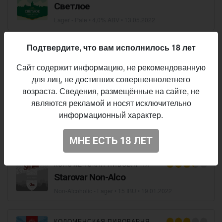
Светлое
Lager - Pale
• 4,0% ABV •
13.05.2022
Подтвердите, что вам исполнилось 18 лет
КОЛОМЕНСКАЯ ПИВОВАРНЯ
Алтайские Традиции / Немецкое
Сайт содержит информацию, не рекомендованную
Lager - Pale
• 4,2% ABV •
25.04.2022
для лиц, не достигших совершеннолетнего
возраста. Сведения, размещённые на сайте, не
являются рекламой и носят исключительно
КОЛОМЕНСКАЯ ПИВОВАРНЯ
информационный характер.
Greenwich
Pale Ale - English
• 5,2% ABV • 20 IBU •
24.01.2022
МНЕ ЕСТЬ 18 ЛЕТ
КОЛОМЕНСКАЯ ПИВОВАРНЯ
Starovar Non-Alco
Non-Alcoholic - Lager
• 15 IBU •
19.01.2022
КОЛОМЕНСКАЯ ПИВОВАРНЯ