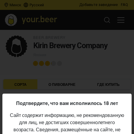
Добавьте заведение
FAQ
Минск
Русский
BEER.BREWERY
Kirin Brewery Company
Япония
СОРТА
О ПИВОВАРНЕ
ГДЕ КУПИТЬ
Подтвердите, что вам исполнилось 18 лет
IBU
ABV
ДАТА
В ПРОДАЖЕ
Сайт содержит информацию, не рекомендованную
для лиц, не достигших совершеннолетнего
KIRIN BREWERY COMPANY
возраста. Сведения, размещённые на сайте, не
Ichiban (Ichiban Shibori) (一番搾り)